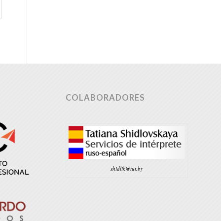
COLABORADORES
shidlik@tut.by