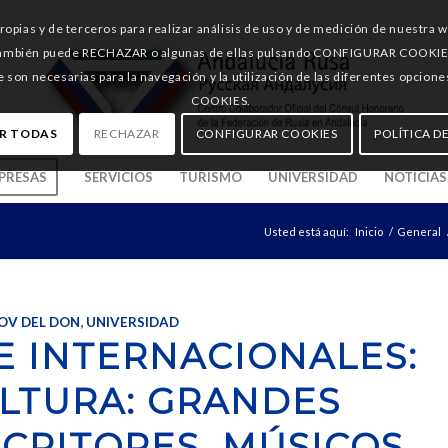
pias y de terceros para realizar análisis de uso y de medición de nuestra 
También puede RECHAZAR o algunas de ellas pulsando CONFIGURAR COOKIES, d
e son necesarias para la navegación y la utilización de las diferentes opci
COOKIES.
R TODAS
RECHAZAR
CONFIGURAR COOKIES
POLÍTICA D
PRESAS
SERVICIOS
TURISMO
UNIVERSIDAD
NOTICIAS
Usted está aquí:
Inicio
/
General
OV DEL DON
,
UNIVERSIDAD
E INTERNACIONALES:
ULTURA: GRANDES
SCRITORES, MÚSICOS,