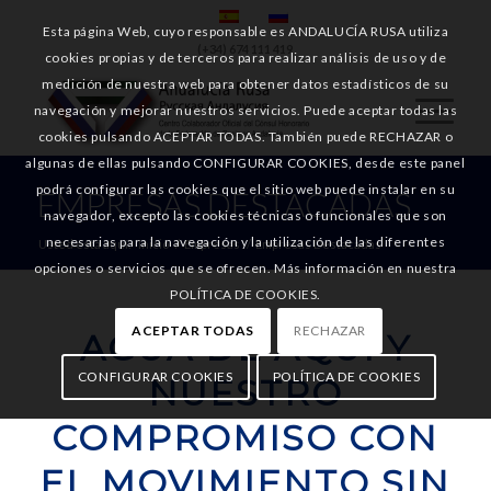
Esta página Web, cuyo responsable es ANDALUCÍA RUSA utiliza
(+34) 674 111 419
cookies propias y de terceros para realizar análisis de uso y de
medición de nuestra web para obtener datos estadísticos de su
navegación y mejorar nuestros servicios. Puede aceptar todas las
cookies pulsando ACEPTAR TODAS. También puede RECHAZAR o
algunas de ellas pulsando CONFIGURAR COOKIES, desde este panel
podrá configurar las cookies que el sitio web puede instalar en su
EMPRESAS DESTACADAS
navegador, excepto las cookies técnicas o funcionales que son
necesarias para la navegación y la utilización de las diferentes
Usted está aquí:
Inicio
/
Empresas
/
Empresas Destacadas
opciones o servicios que se ofrecen. Más información en nuestra
POLÍTICA DE COOKIES.
ACEPTAR TODAS
RECHAZAR
AGUA DE AQUÍ Y
CONFIGURAR COOKIES
POLÍTICA DE COOKIES
NUESTRO
COMPROMISO CON
EL MOVIMIENTO SIN