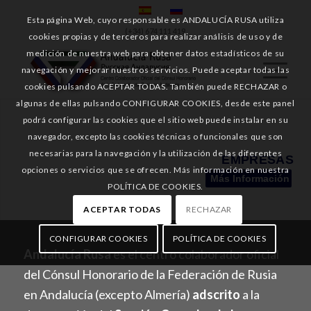
Esta página Web, cuyo responsable es ANDALUCÍA RUSA utiliza
(+34) 674 111 419
cookies propias y de terceros para realizar análisis de uso y de
medición de nuestra web para obtener datos estadísticos de su
navegación y mejorar nuestros servicios. Puede aceptar todas las
cookies pulsando ACEPTAR TODAS. También puede RECHAZAR o
algunas de ellas pulsando CONFIGURAR COOKIES, desde este panel
podrá configurar las cookies que el sitio web puede instalar en su
navegador, excepto las cookies técnicas o funcionales que son
necesarias para la navegación y la utilización de las diferentes
EMPRESAS
opciones o servicios que se ofrecen. Más información en nuestra
Más Información
POLÍTICA DE COOKIES.
ACEPTAR TODAS
RECHAZAR
CONFIGURAR COOKIES
POLÍTICA DE COOKIES
Andalucía Rusa
es el centro colaborador oficial
del Cónsul Honorario de la Federación de Rusia
en Andalucía (excepto Almería)
adscrito
a la