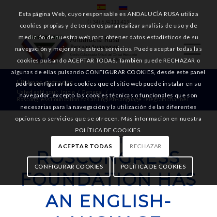
Esta página Web, cuyo responsable es ANDALUCÍA RUSA utiliza
(+34) 674 111 419
cookies propias y de terceros para realizar análisis de uso y de
medición de nuestra web para obtener datos estadísticos de su
navegación y mejorar nuestros servicios. Puede aceptar todas las
cookies pulsando ACEPTAR TODAS. También puede RECHAZAR o
algunas de ellas pulsando CONFIGURAR COOKIES, desde este panel
Últimas entradas
podrá configurar las cookies que el sitio web puede instalar en su
Usted está aquí:
Inicio
/
General
/
navegador, excepto las cookies técnicas o funcionales que son
Roscongress Foundation has an English-language Telegram channel
necesarias para la navegación y la utilización de las diferentes
opciones o servicios que se ofrecen. Más información en nuestra
POLÍTICA DE COOKIES.
GENERAL
,
NOTICIAS
ACEPTAR TODAS
RECHAZAR
ROSCONGRESS
CONFIGURAR COOKIES
POLÍTICA DE COOKIES
FOUNDATION HAS
AN ENGLISH-