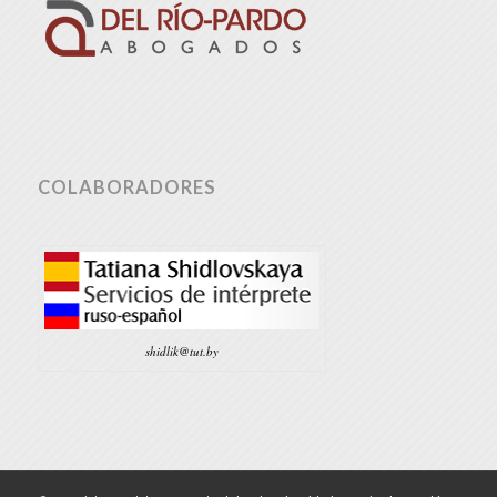
COLABORADORES
shidlik@tut.by