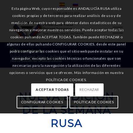
Esta página Web, cuyo responsable es ANDALUCÍA RUSA utiliza
(+34) 674 111 419
cookies propias y de terceros para realizar análisis de uso y de
medición de nuestra web para obtener datos estadísticos de su
navegación y mejorar nuestros servicios. Puede aceptar todas las
cookies pulsando ACEPTAR TODAS. También puede RECHAZAR o
algunas de ellas pulsando CONFIGURAR COOKIES, desde este panel
Últimas entradas
podrá configurar las cookies que el sitio web puede instalar en su
Usted está aquí:
Inicio
/
Actividades
/
navegador, excepto las cookies técnicas o funcionales que son
Nueva edición de la Semana Rusa
necesarias para la navegación y la utilización de las diferentes
opciones o servicios que se ofrecen. Más información en nuestra
POLÍTICA DE COOKIES.
ACTIVIDADES
,
NOTICIAS
ACEPTAR TODAS
RECHAZAR
NUEVA EDICIÓN
CONFIGURAR COOKIES
POLÍTICA DE COOKIES
DE LA SEMANA
RUSA