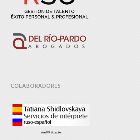
COLABORADORES
shidlik@tut.by