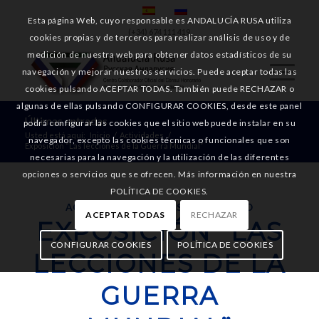
Esta página Web, cuyo responsable es ANDALUCÍA RUSA utiliza
(+34) 674 111 419
cookies propias y de terceros para realizar análisis de uso y de
medición de nuestra web para obtener datos estadísticos de su
navegación y mejorar nuestros servicios. Puede aceptar todas las
cookies pulsando ACEPTAR TODAS. También puede RECHAZAR o
algunas de ellas pulsando CONFIGURAR COOKIES, desde este panel
Últimas entradas
podrá configurar las cookies que el sitio web puede instalar en su
Usted está aquí:
Inicio
/
Actividades
/
navegador, excepto las cookies técnicas o funcionales que son
Exposición “Las lecciones de la Guerra Mundial”
necesarias para la navegación y la utilización de las diferentes
opciones o servicios que se ofrecen. Más información en nuestra
POLÍTICA DE COOKIES.
ACTIVIDADES
,
NOTICIAS
,
UNIVERSIDAD
ACEPTAR TODAS
RECHAZAR
EXPOSICIÓN “LAS
CONFIGURAR COOKIES
POLÍTICA DE COOKIES
LECCIONES DE LA
GUERRA