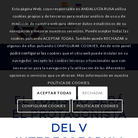
Esta página Web, cuyo responsable es ANDALUCÍA RUSA utiliza
(+34) 674 111 419
cookies propias y de terceros para realizar análisis de uso y de
medición de nuestra web para obtener datos estadísticos de su
navegación y mejorar nuestros servicios. Puede aceptar todas las
cookies pulsando ACEPTAR TODAS. También puede RECHAZAR o
algunas de ellas pulsando CONFIGURAR COOKIES, desde este panel
Últimas entradas
podrá configurar las cookies que el sitio web puede instalar en su
Usted está aquí:
Inicio
/
Actividades
/
navegador, excepto las cookies técnicas o funcionales que son
El Turismo será el protagonista del V InterEcoForum
necesarias para la navegación y la utilización de las diferentes
opciones o servicios que se ofrecen. Más información en nuestra
POLÍTICA DE COOKIES.
ACTIVIDADES
,
GENERAL
,
NOTICIAS
ACEPTAR TODAS
RECHAZAR
EL TURISMO SERÁ
CONFIGURAR COOKIES
POLÍTICA DE COOKIES
EL PROTAGONISTA
DEL V