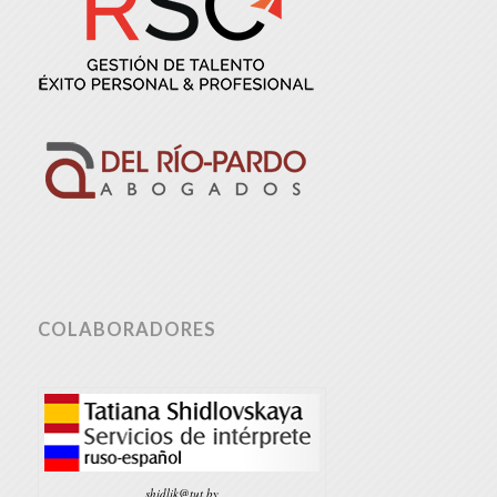
COLABORADORES
shidlik@tut.by