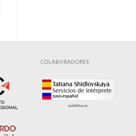
COLABORADORES
shidlik@tut.by