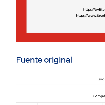
Fuente original
29 O
Compar