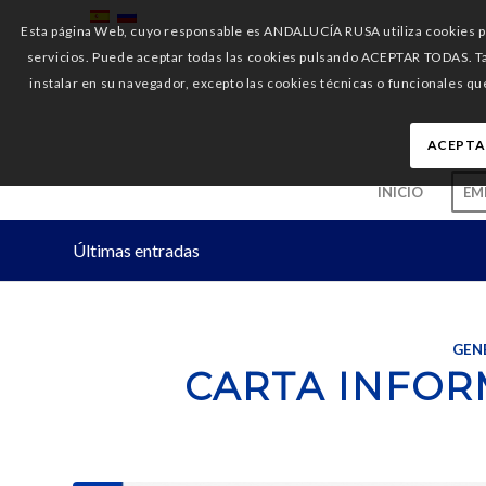
Esta página Web, cuyo responsable es ANDALUCÍA RUSA utiliza cookies pro
servicios. Puede aceptar todas las cookies pulsando ACEPTAR TODAS. 
instalar en su navegador, excepto las cookies técnicas o funcionales qu
ACEPTA
INICIO
EM
Últimas entradas
GEN
CARTA INFORM