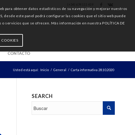
(+34) 674 111 419
web para obtener datos estadísticos de su navegación y mejorar nuestros
esde este panel podrá configurar las cookies que el sitio web puede
ones o servicios que se ofrecen. Más información en nuestra POLÍTICA DE
E COOKIES
CONTACTO
Usted está aquí:
Inicio
/
General
/
Carta informativa 28.10.2020
SEARCH