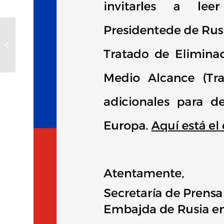
Gran presencia de Rusia
en la feria del libro
española LIBER