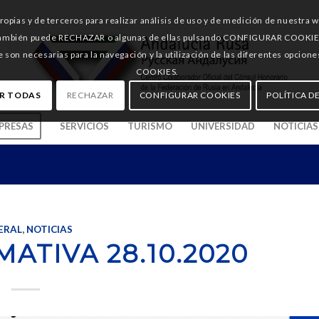
pias y de terceros para realizar análisis de uso y de medición de nuestra 
También puede RECHAZAR o algunas de ellas pulsando CONFIGURAR COOKIES, d
e son necesarias para la navegación y la utilización de las diferentes opci
COOKIES.
R TODAS
RECHAZAR
CONFIGURAR COOKIES
POLÍTICA D
PRESAS
SERVICIOS
TURISMO
UNIVERSIDAD
NOTICIAS
ERAL
,
NOTICIAS
ATIVA 28.10.2020