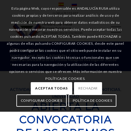
Esta página Web, cuyo responsable es ANDALUCÍA RUSA utiliza
(+34) 674 111 419
cookies propias y de terceros para realizar análisis de uso y de
medición de nuestra web para obtener datos estadísticos de su
navegación y mejorar nuestros servicios. Puede aceptar todas las
cookies pulsando ACEPTAR TODAS. También puede RECHAZAR o
algunas de ellas pulsando CONFIGURAR COOKIES, desde este panel
Últimas entradas
podrá configurar las cookies que el sitio web puede instalar en su
Usted está aquí:
Inicio
/
Actividades
/
navegador, excepto las cookies técnicas o funcionales que son
Abierta la convocatoria de los Premios Málaga de Investigación 2020 de
necesarias para la navegación y la utilización de las diferentes
H...
opciones o servicios que se ofrecen. Más información en nuestra
POLÍTICA DE COOKIES.
ACEPTAR TODAS
RECHAZAR
ACTIVIDADES
,
EMPRESAS
,
GENERAL
,
MÁLAGA
,
NOTICIAS
,
UNIVERSIDAD
CONFIGURAR COOKIES
POLÍTICA DE COOKIES
ABIERTA LA
CONVOCATORIA