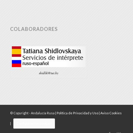
COLABORADORES
shidlik@tut.by
© Copyright - Andalucía Rusa |
Política de Privacidad y Uso
|
Aviso Cookies
Configuración cookies
|