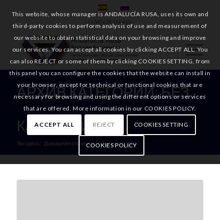
This website, whose manager is ANDALUCÍA RUSA, uses its own and
(+34) 674 111 419
third-party cookies to perform analysis of use and measurement of
our website to obtain statistical data on your browsing and improve
our services. You can accept all cookies by clicking ACCEPT ALL. You
can also REJECT or some of them by clicking COOKIES SETTING, from
this panel you can configure the cookies that the website can install in
your browser, except for technical or functional cookies that are
АРХИВ КАТЕГОРИИ: БЕЗ
necessary for browsing and using the different options or services
that are offered. More information in our COOKIES POLICY.
КАТЕГОРИИ
ACCEPT ALL
REJECT
COOKIES SETTING
Вы здесь:
Домашняя страница
/
Без категории
COOKIES POLICY