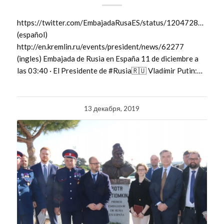
https://twitter.com/EmbajadaRusaES/status/12047283520
(español)
http://en.kremlin.ru/events/president/news/62277
(ingles) Embajada de Rusia en España 11 de diciembre a
las 03:40 · El Presidente de #Rusia🇷🇺 Vladímir Putin:…
13 декабря, 2019