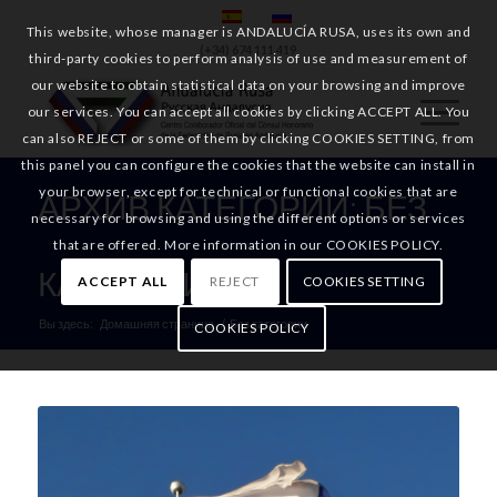
This website, whose manager is ANDALUCÍA RUSA, uses its own and
(+34) 674 111 419
third-party cookies to perform analysis of use and measurement of
our website to obtain statistical data on your browsing and improve
our services. You can accept all cookies by clicking ACCEPT ALL. You
can also REJECT or some of them by clicking COOKIES SETTING, from
this panel you can configure the cookies that the website can install in
your browser, except for technical or functional cookies that are
АРХИВ КАТЕГОРИИ: БЕЗ
necessary for browsing and using the different options or services
that are offered. More information in our COOKIES POLICY.
КАТЕГОРИИ
ACCEPT ALL
REJECT
COOKIES SETTING
Вы здесь:
Домашняя страница
/
Без категории
COOKIES POLICY