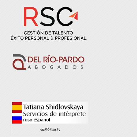
shidlik@tut.by