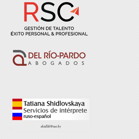
shidlik@tut.by