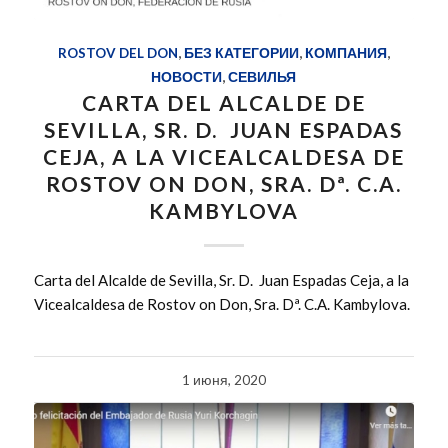
ROSTOV DEL DON
,
БЕЗ КАТЕГОРИИ
,
КОМПАНИЯ
,
НОВОСТИ
,
СЕВИЛЬЯ
CARTA DEL ALCALDE DE
SEVILLA, SR. D. JUAN ESPADAS
CEJA, A LA VICEALCALDESA DE
ROSTOV ON DON, SRA. Dª. C.A.
KAMBYLOVA
Carta del Alcalde de Sevilla, Sr. D. Juan Espadas Ceja, a la
Vicealcaldesa de Rostov on Don, Sra. Dª. C.A. Kambylova.
1 июня, 2020