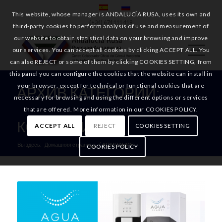
This website, whose manager is ANDALUCÍA RUSA, uses its own and
(+34) 674 111 419
third-party cookies to perform analysis of use and measurement of
our website to obtain statistical data on your browsing and improve
our services. You can accept all cookies by clicking ACCEPT ALL. You
can also REJECT or some of them by clicking COOKIES SETTING, from
this panel you can configure the cookies that the website can install in
your browser, except for technical or functional cookies that are
АРХИВ КАТЕГОРИИ:
necessary for browsing and using the different options or services
that are offered. More information in our COOKIES POLICY.
КОМПАНИЯ
ACCEPT ALL
REJECT
COOKIES SETTING
Вы здесь:
Домашняя страница
/
КОМПАНИЯ
COOKIES POLICY