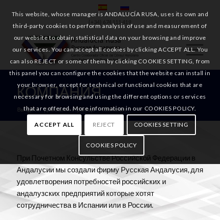
This website, whose manager is ANDALUCÍA RUSA, uses its own and
(+34) 674 111 419
third-party cookies to perform analysis of use and measurement of
our website to obtain statistical data on your browsing and improve
our services. You can accept all cookies by clicking ACCEPT ALL. You
can also REJECT or some of them by clicking COOKIES SETTING, from
this panel you can configure the cookies that the website can install in
your browser, except for technical or functional cookies that are
КОМПАНИЯ
necessary for browsing and using the different options or services
that are offered. More information in our COOKIES POLICY.
Вы здесь:
Домашняя страница
/
компания
ACCEPT ALL
REJECT
COOKIES SETTING
COOKIES POLICY
При Почетном Консульстве Российской Федерации в
Андалусии мы создали фирму Русская Андалусия, для
удовлетворения потребностей российских и
андалузских предприятий которые хотят
сотрудничества в Испании или в России.