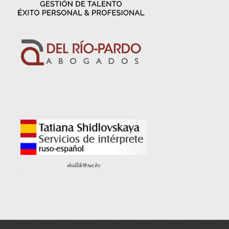
shidlik@tut.by