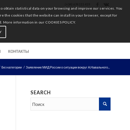
(+34) 674 111 419
obtain statistical data on your browsing and improve our services. You
 the cookies that the website can install in your browser, except for
ered. More information in our COOKIES POLICY.
Y
И
КОНТАКТЫ
/
Без категории
/
Заявление МИД России о ситуации вокруг А.Навального...
SEARCH