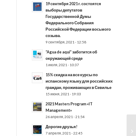
19 сентября 2021 г. состоятся
выборы депутатов
Государственной Думы
Федерального Собрания
Российской Федерации восьмого
созыва.
9 сентября, 2021 - 12:58
“Agua de aquí” заботится об
окружающей среде
1 июля, 2021 - 10:37
15% скидка на все курсы по
испанскому языку для российских
граждан, проживающих в Севилье
15 июня, 2021 - 19:03
2021 Masters Program «IT
Management»
26 апреля, 2021 - 21:54
Дорогие друзья!
7 апреля, 2021 - 22:45