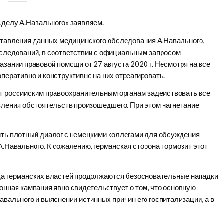
«делу А.Навального» заявляем.
ставления данных медицинского обследования А.Навального,
следований, в соответствии с официальным запросом
зании правовой помощи от 27 августа 2020 г. Несмотря на все
перативно и конструктивно на них отреагировать.
 российским правоохранительным органам задействовать все
ения обстоятельств произошедшего. При этом нагнетание
ить плотный диалог с немецкими коллегами для обсуждения
А.Навального. К сожалению, германская сторона тормозит этот
да германских властей продолжаются безосновательные нападки
нная кампания явно свидетельствует о том, что основную
Навального и выяснении истинных причин его госпитализации, а в