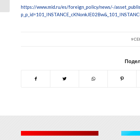
Министра...
https://www.mid.ru/es/foreign_policy/news/-/asset_pu
p_p_id=101_INSTANCE_cKNonkJE02Bw&_101_INSTANCE
9 СЕ
Подел